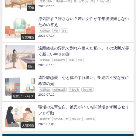
恋愛の悩み
既婚者への恋
誰にも言えない恋
叶わない恋
2026.07.15
不倫
浮気許す？許さない？若い女性が半年後後悔しない
ための答え
恋愛相談
浮気
許す
2026.07.14
恋愛相談
遠距離彼の浮気で別れを選んだ私へ。その決断が導
く新しい幸せの形
恋愛相談
遠距離恋愛
浮気
失恋
2026.07.13
別れ
遠距離恋愛、心と体のすれ違い。拒絶の不安な夜に
希望の光
恋愛相談
遠距離恋愛
不安な夜
心の距離
2026.07.12
恋愛アドバイス
職場の先輩告白、彼氏がいても関係壊さず断るセリ
フと行動
職場恋愛
告白の断り方
彼氏持ち
人間関係
2026.07.08
人間関係