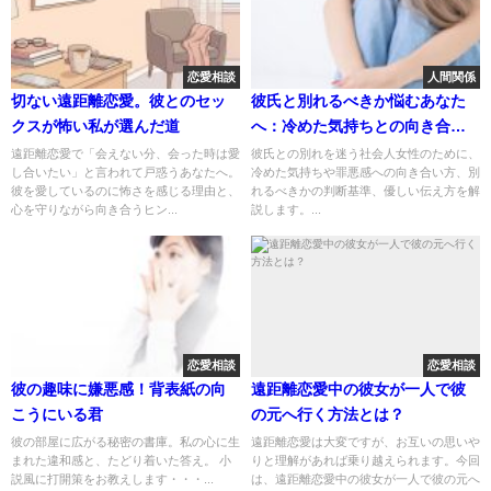
恋愛相談
人間関係
切ない遠距離恋愛。彼とのセッ
彼氏と別れるべきか悩むあなた
クスが怖い私が選んだ道
へ：冷めた気持ちとの向き合い
方
遠距離恋愛で「会えない分、会った時は愛
彼氏との別れを迷う社会人女性のために、
し合いたい」と言われて戸惑うあなたへ。
冷めた気持ちや罪悪感への向き合い方、別
彼を愛しているのに怖さを感じる理由と、
れるべきかの判断基準、優しい伝え方を解
心を守りながら向き合うヒン...
説します。...
恋愛相談
恋愛相談
彼の趣味に嫌悪感！背表紙の向
遠距離恋愛中の彼女が一人で彼
こうにいる君
の元へ行く方法とは？
彼の部屋に広がる秘密の書庫。私の心に生
遠距離恋愛は大変ですが、お互いの思いや
まれた違和感と、たどり着いた答え。 小
りと理解があれば乗り越えられます。今回
説風に打開策をお教えします・・・...
は、遠距離恋愛中の彼女が一人で彼の元へ