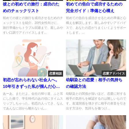
彼との初めての旅行：成功のた
初めての告白で成功するための
めのチェックリスト
完全ガイド：準備と心構え
初めての彼との旅行を成功させるためのチ
初めての告白を成功させるための準備と心
ェックリストを紹介。20代女性向けに、
構えを解説します。親しみやすいアドバイ
旅行準備からトラブル回避まで、親しみや
スで、あなたの恋がうまくいくようサポー
すい口調でアドバイスします...
トします。...
恋愛相談
恋愛アドバイス
初恋が忘れられない社会人へ。
幼馴染との恋愛：相手の気持ち
10年引きずった私が掴んだ心の
の確認方法
整理術
あーあ、まただよ。会社の帰り道、ふと耳
幼馴染との関係が深いほど、恋愛に対する
にした曲で、学生時代のあの頃にタイムス
相手の気持ちを確認するのは難しいもので
リップしちゃった。初恋の人ってさ、なん
す。友達関係を壊さずに相手の本音を引き
であんなに頭から離れないん...
出す方法や、気持ちを傷つけ...