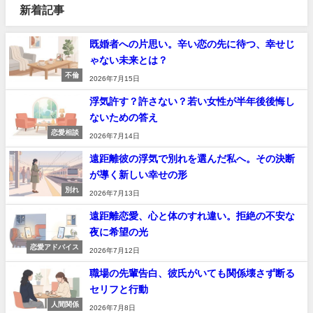
新着記事
既婚者への片思い。辛い恋の先に待つ、幸せじ
ゃない未来とは？
不倫
2026年7月15日
浮気許す？許さない？若い女性が半年後後悔し
ないための答え
恋愛相談
2026年7月14日
遠距離彼の浮気で別れを選んだ私へ。その決断
が導く新しい幸せの形
別れ
2026年7月13日
遠距離恋愛、心と体のすれ違い。拒絶の不安な
夜に希望の光
恋愛アドバイス
2026年7月12日
職場の先輩告白、彼氏がいても関係壊さず断る
セリフと行動
人間関係
2026年7月8日