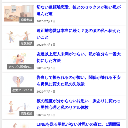
切ない遠距離恋愛。彼とのセックスが怖い私が
選んだ道
恋愛相談
2026年7月7日
遠距離恋愛は本当に続く？あの頃の私へ伝えた
いこと
恋愛相談
2026年7月6日
友達以上恋人未満がつらい。私が自分を一番大
切にした方法
カップル関係の強
2026年7月5日
化
告白して振られるのが怖い。関係が壊れる不安
を勇気に変えた私の失敗談
恋愛アドバイス
2026年7月4日
彼の態度が分からない片思い…脈ありに変わっ
た男性心理と私のリアル体験
恋愛相談
2026年7月3日
LINEを送る勇気がない片思いの夜に。1週間悩