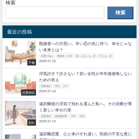
検索
検索
最近の投稿
既婚者への片思い。辛い恋の先に待つ、幸せじゃな
い未来とは？
恋愛の悩み
既婚者への恋
誰にも言えない恋
叶わない恋
2026.07.15
不倫
浮気許す？許さない？若い女性が半年後後悔しない
ための答え
恋愛相談
浮気
許す
2026.07.14
恋愛相談
遠距離彼の浮気で別れを選んだ私へ。その決断が導
く新しい幸せの形
恋愛相談
遠距離恋愛
浮気
失恋
2026.07.13
別れ
遠距離恋愛、心と体のすれ違い。拒絶の不安な夜に